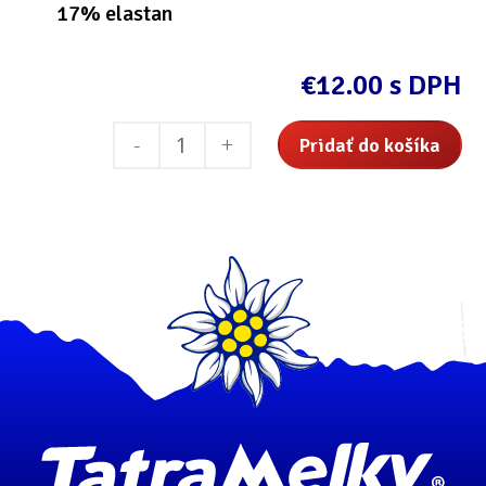
17% elastan
€
12.00
s DPH
množstvo
Pridať do košíka
ČELENKA
-
ružová,jednovrstvová